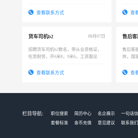
强。面试，周日休息。
作时间
查看联系方式
查
货车司机b2
08月07日
售后客
招聘货车司机b2数名，带从业资格证，
售后客服
吃苦耐劳，开6米8，9米6，工资面议
休，国
查看联系方式
查
栏目导航:
职位搜索
简历中心
名企展示
一句话
套餐标准
金币充值
意见建议
联系我