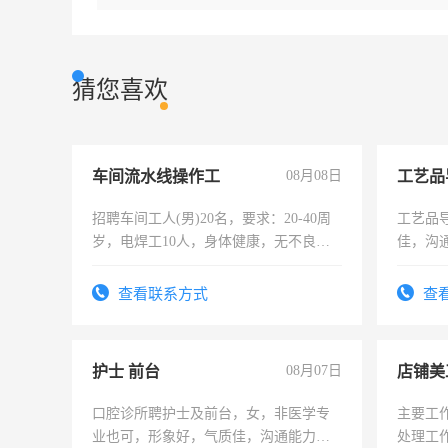
猜您喜欢
车间流水线操作工
08月08日
工艺品
招聘车间工人(男)20名，要求：20-40周
工艺品导
岁，电焊工10人，身体健康，无不良嗜
佳，沟
好。薪资：4500-7000元，标准八人间住
上进心
宿，免费发放劳保用品，两班倒，每月
查看联系方式
查
25号准时发放工资，工作时间10小时
护士 前台
08月07日
店铺美
口腔诊所聘护士及前台，女，非医学专
主要工
业也可，形象好，气质佳，沟通能力
处理工