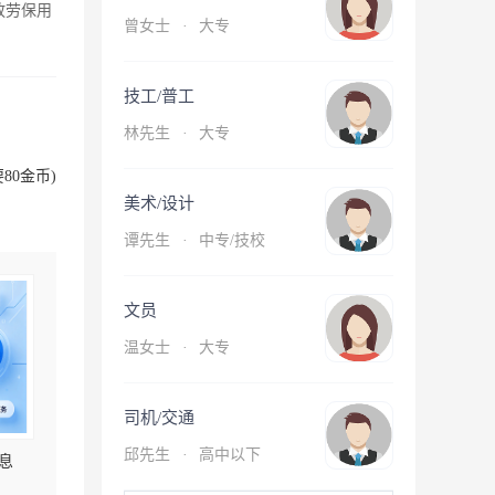
放劳保用
曾女士
·
大专
技工/普工
林先生
·
大专
80金币)
美术/设计
谭先生
·
中专/技校
文员
温女士
·
大专
司机/交通
邱先生
·
高中以下
息