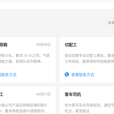
查
导购
08月08日
切配工
购10名，要求;18-35之间，气质
饭店招聘专业切配工两名，要
通能力强，有团队合作精神，有
工作经验，能够很好的协助厨
，有工作经验者优先！
作。包吃住，每月有公休，工资35
4500。
看联系方式
查看联系方式
工
08月07日
客车司机
作是公司产品在网络店铺的图片
有大客车安全驾驶经验，遵纪
作，要求熟练运用PS修图软件,工
吃注，薪资面议