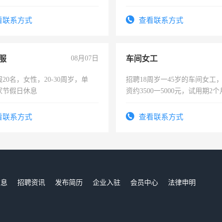
每天8小时，待遇优厚。
看联系方式
查看联系方式
服
08月07日
车间女工
20名，女性，20-30周岁，单
招聘18周岁一45岁的车间女工
家节假日休息
资约3500一5000元，试用期2
险，有年薪假，年底福利
看联系方式
查看联系方式
信息
招聘资讯
发布简历
企业入驻
会员中心
法律申明
们