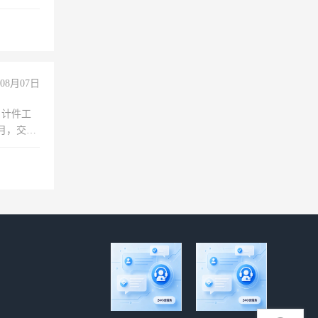
08月07日
，计件工
个月，交五